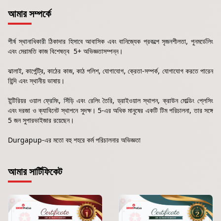
আমার সম্পর্কে
শীর্ষ স্থানাধিকারী ঠিকাদার হিসাবে আবাসিক এবং বানিজ্যেক প্রকল্পে সৃজনশীলতা, পুনমর্ডেলিং
এবং মেরামতি কাজ বিশেষত্ব 5+ অভিজ্ঞতাসম্পন্ন।
ঝালাই, কার্পেন্ট্রি, কাঠের কাজ, কাঠ পলিশ, যোগাযোগ, ক্রেতা-সম্পর্ক, যোগাযোগ করতে পারেন
হিন্দি এবং স্থানীয় ভাষায়।
ইন্টিরিয়র ওয়াল ফ্রেমিং, সিঁড়ি এবং রেলিং তৈরি, ড্রাইওয়াল স্থাপন, ক্রাউন মোল্ডিং প্লেসিং
এবং দরজা ও ক্যাবিনেট স্থাপনে সুদক্ষ। 5-এর অধিক মানুষের একটি টিম পরিচালনা, তার সঙ্গে
5 জন সুপারভাইজার রয়েছেন।
Durgapup-এর মতো বহু শহরে কর্ম পরিচালনার অভিজ্ঞতা
আমার সার্টিফিকেট