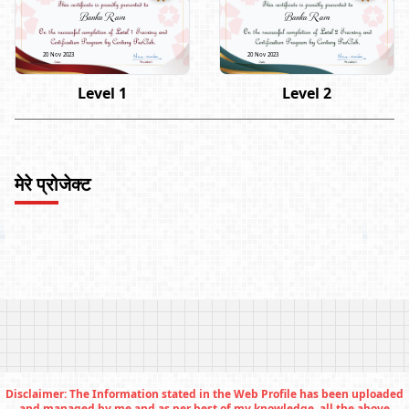
Banka Ram
Banka Ram
20 Nov 2023
20 Nov 2023
Level 1
Level 2
मेरे प्रोजेक्ट
Disclaimer: The Information stated in the Web Profile has been uploaded
and managed by me and as per best of my knowledge, all the above